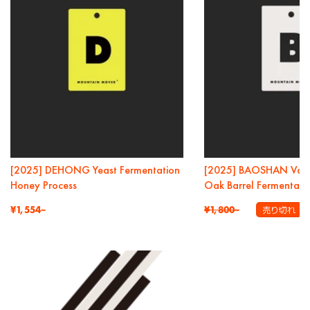
[2025] DEHONG Yeast Fermentation
[2025] BAOSHAN Vanil
Honey Process
Oak Barrel Fermentat
通
通
¥1,554~
¥1,800~
売り切れ
常
常
価
価
格
格