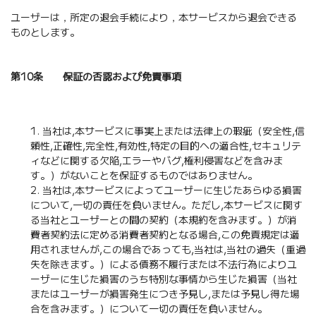
ユーザーは，所定の退会手続により，本サービスから退会できる
ものとします。
第10条 保証の否認および免責事項
当社は,本サービスに事実上または法律上の瑕疵（安全性,信
頼性,正確性,完全性,有効性,特定の目的への適合性,セキュリテ
ィなどに関する欠陥,エラーやバグ,権利侵害などを含みま
す。）がないことを保証するものではありません。
当社は,本サービスによってユーザーに生じたあらゆる損害
について,一切の責任を負いません。ただし,本サービスに関す
る当社とユーザーとの間の契約（本規約を含みます。）が消
費者契約法に定める消費者契約となる場合,この免責規定は適
用されませんが,この場合であっても,当社は,当社の過失（重過
失を除きます。）による債務不履行または不法行為によりユ
ーザーに生じた損害のうち特別な事情から生じた損害（当社
またはユーザーが損害発生につき予見し,または予見し得た場
合を含みます。）について一切の責任を負いません。