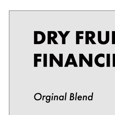
デ
ィ
ア
(1)
を
開
く