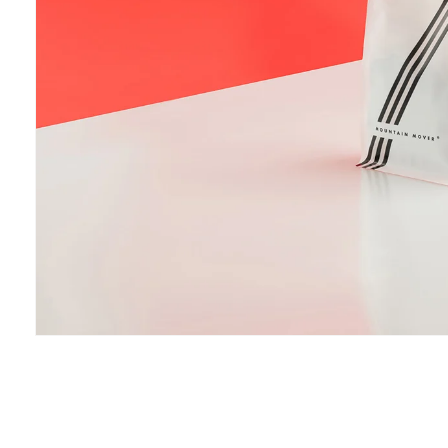
モ
ー
ダ
ル
で
メ