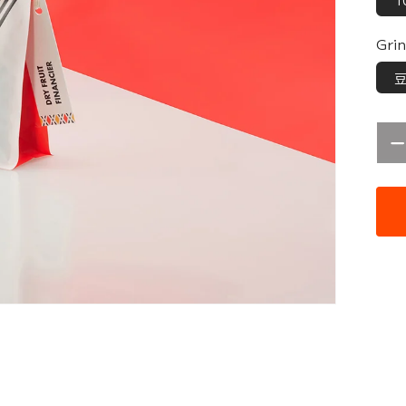
1
Grin
F
F