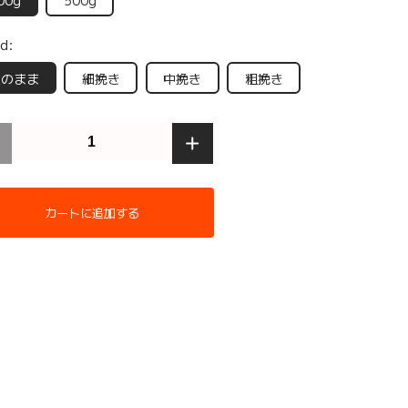
00g
500g
d:
豆のまま
細挽き
中挽き
粗挽き
DRY
DRY
RUIT
FRUIT
INANCIER
FINANCIER
の
の
カートに追加する
数
数
量
量
を
を
減
増
ら
や
す
す