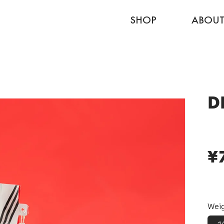
SHOP
ABOU
D
通
¥
常
価
格
Wei